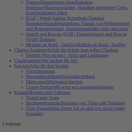
Frauen/Skipperinnen-Segeltrainings
Bodensee
Manövertraining, Handling mit kleiner Crew,
Entscheidungen fällen
ISAF / World Sailing Sicherheits-Training
Bodensee
Brandbekämpfung, Einsatz von Rettungsinsel
und Rettungswesten, Seenotsignalmittel und viels mehr
Search and Rescue (SAR) Training
Search and Rescue
(SAR) Training
Medizin an Bord - SeaDoc
Medizin an Bord - SeaDoc
Charter-Academy
Schritt für Schritt zum selber Chartern
Flottille: Was ist das? - Infos und Leistungen
Charteranfrage
Wir suchen für Sie!
Services
Alles für den Yachtie
Versicherungen
Proviantbestellung
Proviantbestellung
Mietwagen
Mietwagen buchen
Unsere Partner
Mit wem wir zusammenarbeiten
Kontakt
Buchen und Anfragen
Team
Unser Team
Buchungsformular
Buchung von Törns und Trainings
Über Pansails
Was bieten wir an und wer steckt hinter
Pansails?
Language