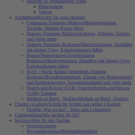
Berichte zu vergangenen Törns
Bildergalerie
Videos
Ausbildung
Werden Sie zum Skipper!
Catamaran-Trainings Mallorca
Manövertraining,
Technik, Skipper-Know-How
Skipper-Trainings Mallorca
Anlegen, Ablegen, Ankern
und vieles mehr
Skipper-Trainings Bodensee
Manövertraining, Handling
mit kleiner Crew, Entscheidungen fällen
Frauen/Skipperinnen-Segeltrainings
Bodensee
Manövertraining, Handling mit kleiner Crew,
Entscheidungen fällen
ISAF / World Sailing Sicherheits-Training
Bodensee
Brandbekämpfung, Einsatz von Rettungsinsel
und Rettungswesten, Seenotsignalmittel und viels mehr
Search and Rescue (SAR) Training
Search and Rescue
(SAR) Training
Medizin an Bord - SeaDoc
Medizin an Bord - SeaDoc
Charter-Academy
Schritt für Schritt zum selber Chartern
Flottille: Was ist das? - Infos und Leistungen
Charteranfrage
Wir suchen für Sie!
Services
Alles für den Yachtie
Versicherungen
Proviantbestellung
Proviantbestellung