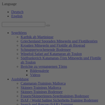
Language
Deutsch
English
Segeltörns
Karibik ab Martinique
Griechenland Sporaden Mitsegeln und Flottillentörn
Kroatien Mitsegeln und Flottille ab Biograd
Schnupperwochenende Bodensee
Wingfoil Safari auf Katamaran ab Toulon
Südfrankreich Katamaran-Törn Mitsegeln und Flottille
ab Toulon
Berichte zu vergangenen Törns
Bildergalerie
Videos
Ausbildung
Catamaran-Trainings Mallorca
Skipper-Trainings Mallorca
Skipper-Trainings Bodensee
Frauen/Skipperinnen-Segeltrainings Bodensee
ISAF / World Sailing Sicherheits-Training Bodensee
Search and Rescue (SAR) Training