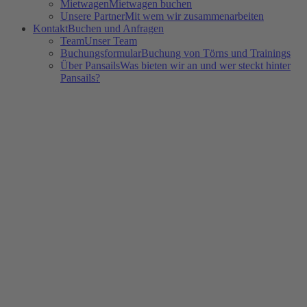
Mietwagen
Mietwagen buchen
Unsere Partner
Mit wem wir zusammenarbeiten
Kontakt
Buchen und Anfragen
Team
Unser Team
Buchungsformular
Buchung von Törns und Trainings
Über Pansails
Was bieten wir an und wer steckt hinter
Pansails?