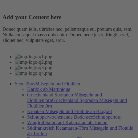
Add your Content here
Donec quam felis, ultricies nec, pellentesque eu, pretium quis, sem.
Nulla consequat massa quis enim. Donec pede justo, fringilla vel,
aliquet nec, vulputate eget, arcu.
Segeltörns
Mitsegeln und Flotillen
Karibik ab Martinique
Griechenland Sporaden Mitsegeln und
Flottillentörn
Griechenland Sporaden Mitsegeln und
Flottillentörn
Kroatien Mitsegeln und Flottille ab Biograd
Schnupperwochenende Bodensee
Schnuppertörn
Wingfoil Safari auf Katamaran ab Toulon
Südfrankreich Katamaran-Törn Mitsegeln und Flottille
ab Toulon