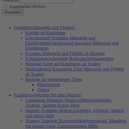
Passwort
Angemeldet bleiben
Segeltörns
Mitsegeln und Flotillen
Karibik ab Martinique
Griechenland Sporaden Mitsegeln und
Flottillentörn
Griechenland Sporaden Mitsegeln und
Flottillentörn
Kroatien Mitsegeln und Flottille ab Biograd
Schnupperwochenende Bodensee
Schnuppertörn
Wingfoil Safari auf Katamaran ab Toulon
Südfrankreich Katamaran-Törn Mitsegeln und Flottille
ab Toulon
Berichte zu vergangenen Törns
Bildergalerie
Videos
Ausbildung
Werden Sie zum Skipper!
Catamaran-Trainings Mallorca
Manövertraining,
Technik, Skipper-Know-How
Skipper-Trainings Mallorca
Anlegen, Ablegen, Ankern
und vieles mehr
Skipper-Trainings Bodensee
Manövertraining, Handling
mit kleiner Crew, Entscheidungen fällen